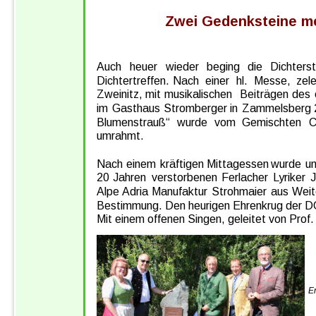
Zwei Gedenksteine me
Auch   
heuer   
wieder   
beging   
die   
Dichterste
Dichtertreffen.  
Nach  
einer  
hl.  
Messe,  
zele
Zweinitz,  
mit  
musikalischen  
Beiträgen  
des 
im  
Gasthaus  
Stromberger  
in  
Zammelsberg 
Blumenstrauß“   
wurde   
vom   
Gemischten   
C
umrahmt. 
Nach  
einem  
kräftigen  
Mittagessen  
wurde  
um
20  
Jahren  
verstorbenen  
Ferlacher  
Lyriker  
J
Alpe 
Adria  
Manufaktur  
Strohmaier  
aus  
Weit
Bestimmung. Den heurigen Ehrenkrug der DGZ
Mit einem offenen Singen, geleitet von Prof.
E