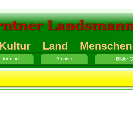
rntner Landsmann
Kultur    Land    Menschen
Button
-Text 5
Gruppe des Monats