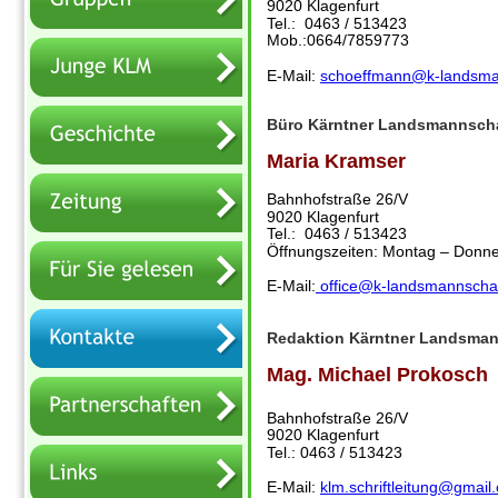
9020 Klagenfurt
Tel.:  0463 / 513423 
Mob.:0664/7859773
E-Mail: 
schoeffmann@k-landsman
Büro Kärntner Landsmannscha
Maria Kramser 
Bahnhofstraße 26/V
9020 Klagenfurt
Tel.:  0463 / 513423 
Öffnungszeiten: Montag – Donne
E-Mail:
 office@k-landsmannschaf
Redaktion Kärntner Landsman
Mag. Michael Prokosch
Bahnhofstraße 26/V
9020 Klagenfurt
Tel.: 0463 / 513423
E-Mail: 
klm.schriftleitung@gmail