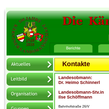
Die  Kä
Home
Button-Text 2
Button-Text 3
Kontakte
Landesobmann:
Dr. Heimo Schinnerl
Landesobmann-Stv.in
Ilse Schöffmann
Bahnhofstraße 26/V