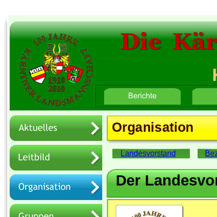
Die  Kä
Home
Button-Text 2
Button-Text 3
Organisation
Landesvorstand
Bez
Der Landesvo