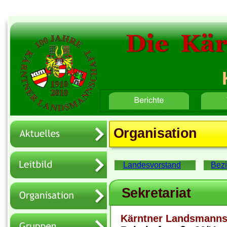
Die  Kä
Home
Button-Text 2
Button-Text 3
Organisation
Landesvorstand
Bezi
Sekretariat
Kärntner Landsmanns