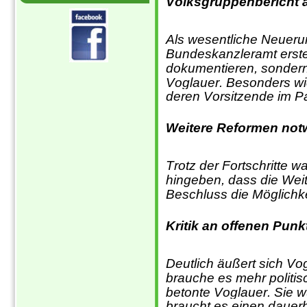
Volksgruppenbericht a
Als wesentliche Neuerun
Bundeskanzleramt erstel
dokumentieren, sondern
Voglauer. Besonders wi
deren Vorsitzende im P
Weitere Reformen not
Trotz der Fortschritte w
hingeben, dass die Weit
Beschluss die Möglichke
Kritik an offenen Punk
Deutlich äußert sich Vo
brauche es mehr politi
betonte Voglauer. Sie wü
braucht es einen dauer