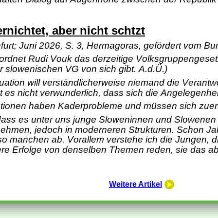
rnichtet, aber nicht schtzt
urt; Juni 2026, S. 3, Hermagoras, gefördert vom Bu
g ordnet Rudi Vouk das derzeitige Volksgruppengesetz 
 slowenischen VG von sich gibt. A.d.Ü.)
uation will verständlicherweise niemand die Verantw
t es nicht verwunderlich, dass sich die Angelegenh
ationen haben Kaderprobleme und müssen sich zuerst
dass es unter uns junge Sloweninnen und Slowenen gib
ehmen, jedoch in moderneren Strukturen. Schon Jah
o manchen ab. Vorallem verstehe ich die Jungen, di
re Erfolge von denselben Themen reden, sie das abe
Weitere Artikel