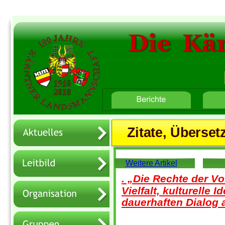
Die  Kä
Home
Button-Text 2
Button-Text 3
Zitate, Überse
Weitere Artikel
. „Die Rechte der V
Vielfalt, kulturelle
dauerhaften Dialog