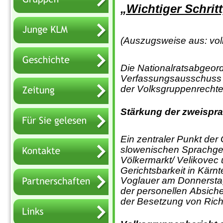
„Wichtiger Schrit
(Auszugsweise aus: volk
Die Nationalratsabgeor
Verfassungsausschuss d
der Volksgruppenrechte
Stärkung der zweispra
Ein zentraler Punkt der
slowenischen Sprachgeb
Völkermarkt/ Velikovec
Gerichtsbarkeit in Kärn
Voglauer am Donnerstag 
der personellen Absiche
der Besetzung von Richt