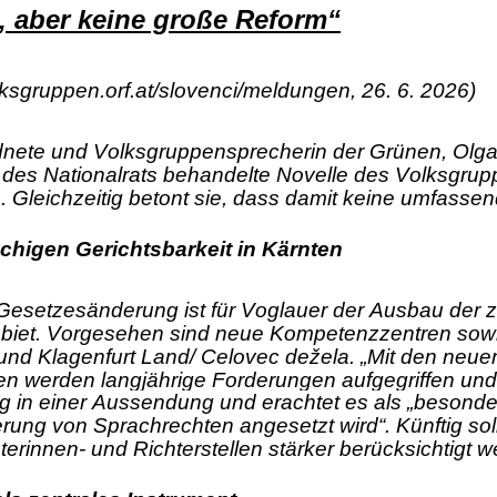
t, aber keine große Reform“
sgruppen.orf.at/slovenci/meldungen, 26. 6. 2026)
dnete und Volksgruppensprecherin der Grünen, Olga 
es Nationalrats behandelte Novelle des Volksgruppe
. Gleichzeitig betont sie, dass damit keine umfass
chigen Gerichtsbarkeit in Kärnten
 Gesetzesänderung ist für Voglauer der Ausbau der z
iet. Vorgesehen sind neue Kompetenzzentren sowie
 und Klagenfurt Land/ Celovec dežela. „Mit den neu
ten werden langjährige Forderungen aufgegriffen und 
in einer Aussendung und erachtet es als „besonders 
rung von Sprachrechten angesetzt wird“. Künftig so
erinnen- und Richterstellen stärker berücksichtigt w