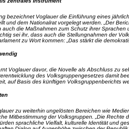
ls zentrales Instrument
g bezeichnet Voglauer die Einführung eines jährlic
lt und dem Nationalrat vorgelegt werden. „Der Beric
 auch die Maßnahmen zum Schutz ihrer Sprachen un
chtig sei ihr, dass auch die Stellungnahmen der V
arlament zu Wort kommen: „Das stärkt die demokrati
wendig
arnt Voglauer davor, die Novelle als Abschluss zu seh
erentwicklung des Volksgruppengesetzes damit beende
it, auf Basis des künftigen Volksgruppenberichts we
ten
glauer zu weiterhin ungelösten Bereichen wie Medie
sche Mitbestimmung der Volksgruppen. „Die Rechte 
rden sprachliche Vielfalt, kulturelle Identität und ge
haften Dialog auf Augenhöhe zwischen der Republik